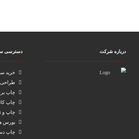
درباره شرکت
دسترسی سر
خرید سا
طراحی 
چاپ بر
چاپ کات
چاپ و ت
بورس هدا
چاپ دست