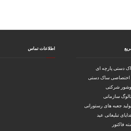
یع
اطلاعات تماس
ک دستی پارچه ای
اختصاصی ساک دستی
تهران، م فردوسی، پ 828
وشور شرکتی
الوگ سازمانی
info@najafichap.com
ولید جعبه های رستورانی
یای تبلیغاتی عید
02166700299
ه فاکتور