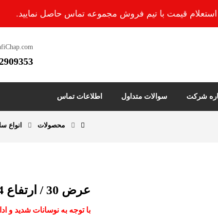
هت استعلام قیمت با تیم فروش مجموعه تماس حاصل نمایید.
afiChap.com
2909353
اره شرکت
سوالات متداول
اطلاعات تماس
محصولات
انواع س
عرض 30 / ارتفاع 34 / عطف 20
با توجه به نوسانات شدید و ا