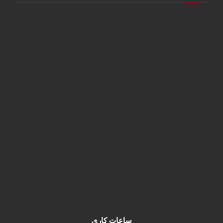
تهران، م فردوسی، پ 828
info@najafichap.com
02166700299
02166715398
najafi_studio@
تماس در واتساپ
ساعات کاری