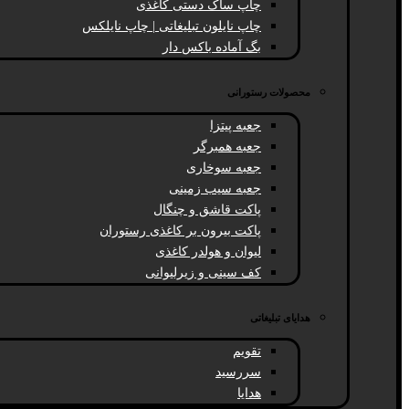
چاپ ساک دستی کاغذی
چاپ نایلون تبلیغاتی | چاپ نایلکس
بگ آماده باکس دار
محصولات رستورانی
جعبه پیتزا
جعبه همبرگر
جعبه سوخاری
جعبه سیب زمینی
پاکت قاشق و چنگال
پاکت بیرون بر کاغذی رستوران
لیوان و هولدر کاغذی
کف سینی و زیرلیوانی
هدایای تبلیغاتی
تقویم
سررسید
هدایا