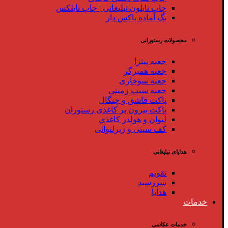
چاپ نایلون تبلیغاتی | چاپ نایلکس
بگ آماده باکس دار
محصولات رستورانی
جعبه پیتزا
جعبه همبرگر
جعبه سوخاری
جعبه سیب زمینی
پاکت قاشق و چنگال
پاکت بیرون بر کاغذی رستوران
لیوان و هولدر کاغذی
کف سینی و زیرلیوانی
هدایای تبلیغاتی
تقویم
سررسید
هدایا
خدمات
خدمات عکاسی