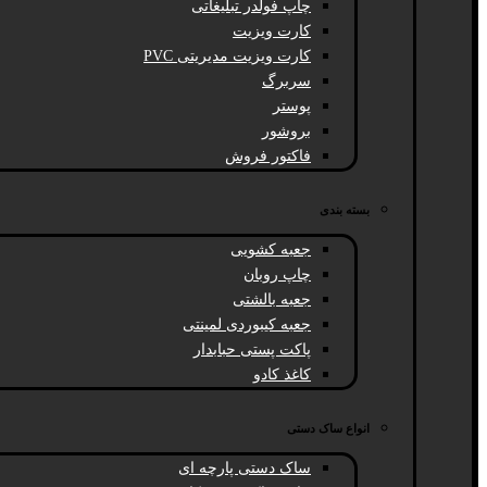
چاپ فولدر تبلیغاتی
کارت ویزیت
کارت ویزیت مدیریتی PVC
سربرگ
پوستر
بروشور
فاکتور فروش
بسته بندی
جعبه کشویی
چاپ روبان
جعبه بالشتی
جعبه کیبوردی لمینتی
پاکت پستی حبابدار
کاغذ کادو
انواع ساک دستی
ساک دستی پارچه ای