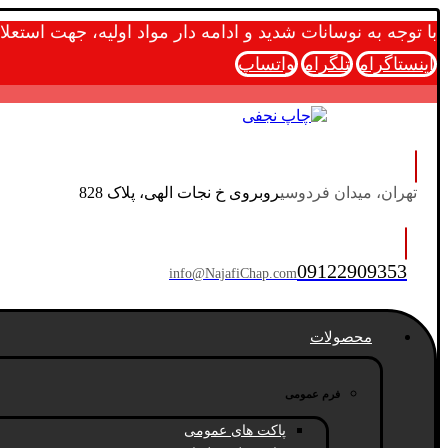
با توجه به نوسانات شدید و ادامه دار مواد اولیه، جهت است
اینستاگرام
تلگرام
واتساپ
تهران، میدان فردوسی
روبروی خ نجات الهی، پلاک 828
09122909353
info@NajafiChap.com
محصولات
فرم عمومی
پاکت های عمومی