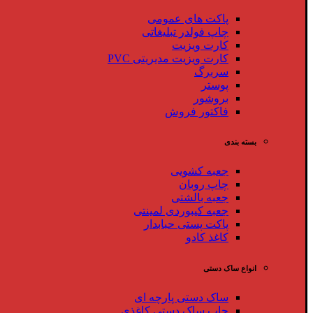
پاکت های عمومی
چاپ فولدر تبلیغاتی
کارت ویزیت
کارت ویزیت مدیریتی PVC
سربرگ
پوستر
بروشور
فاکتور فروش
بسته بندی
جعبه کشویی
چاپ روبان
جعبه بالشتی
جعبه کیبوردی لمینتی
پاکت پستی حبابدار
کاغذ کادو
انواع ساک دستی
ساک دستی پارچه ای
چاپ ساک دستی کاغذی