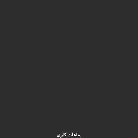
تهران، م فردوسی، پ 828
info@najafichap.com
02166700299
02166715398
najafi_studio@
تماس در واتساپ
ساعات کاری